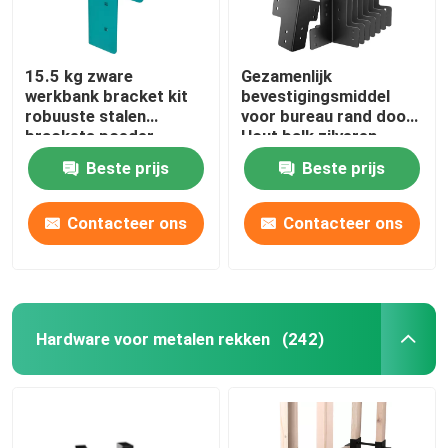
15.5 kg zware
Gezamenlijk
werkbank bracket kit
bevestigingsmiddel
robuuste stalen
voor bureau rand doos
brackets poeder
Hout balk zilveren
gecoat
werkbank brackets kit
Beste prijs
Beste prijs
met schroeven
Contacteer ons
Contacteer ons
Hardware voor metalen rekken
(242)