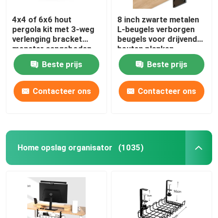
4x4 of 6x6 hout
8 inch zwarte metalen
pergola kit met 3-weg
L-beugels verborgen
verlenging bracket
beugels voor drijvende
monster aangeboden
houten planken
Tolerantie 0.02
Beste prijs
Beste prijs
Contacteer ons
Contacteer ons
Home opslag organisator
(1035)