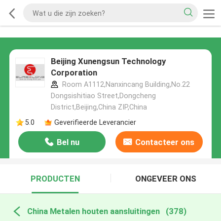
Beijing Xunengsun Technology
Corporation
Room A1112,Nanxincang Building,No.22
Dongsishitiao Street,Dongcheng
District,Beijing,China ZIP,China
5.0
Geverifieerde Leverancier
Bel nu
Contacteer ons
PRODUCTEN
ONGEVEER ONS
China Metalen houten aansluitingen
(378)