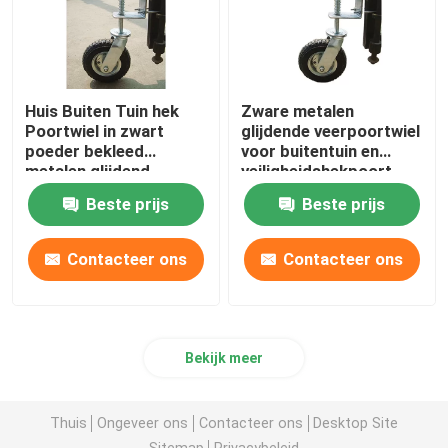
Huis Buiten Tuin hek
Zware metalen
Poortwiel in zwart
glijdende veerpoortwiel
poeder bekleed
voor buitentuin en
metalen glijdend
veiligheidshekpoort
ontwerp
Beste prijs
Beste prijs
Contacteer ons
Contacteer ons
Bekijk meer
Thuis
Ongeveer ons
Contacteer ons
Desktop Site
Sitemap
Privacybeleid