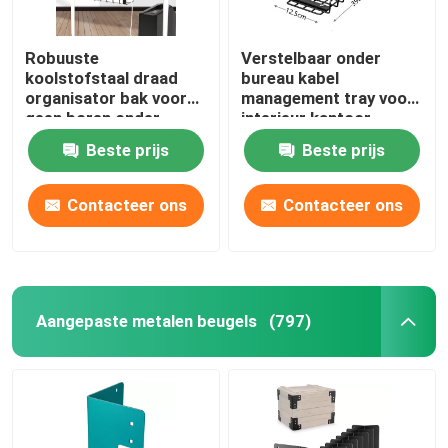
Robuuste
Verstelbaar onder
koolstofstaal draad
bureau kabel
organisator bak voor
management tray voor
geen boren onder
interieur kantoor
bureau kabel
woonkamer meubels
Beste prijs
Beste prijs
management
Contacteer ons
Contacteer ons
Aangepaste metalen beugels
(797)