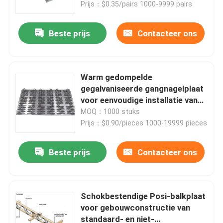
Prijs：$0.35/pairs 1000-9999 pairs
Beste prijs
Contacteer ons
Warm gedompelde
gegalvaniseerde gangnagelplaat
voor eenvoudige installatie van
houten vloeren
MOQ：1000 stuks
Prijs：$0.90/pieces 1000-19999 pieces
Beste prijs
Contacteer ons
Thuis
Producten
Schokbestendige Posi-balkplaat
voor gebouwconstructie van
standaard- en niet-
Videos