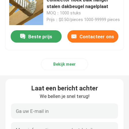
stalen dakbeugel nagelplaat
MOQ：1000 stuks
Aangepaste metalen beugels
Prijs：$0.50/pieces 1000-99999 pieces
Hardware voor metalen rekken
Beste prijs
Contacteer ons
Metalen tuinapparatuur
Bekijk meer
Metalen tafelbeen
Laat een bericht achter
Metalen houten aansluitingen
We bellen je snel terug!
Computeraudio-accessoires
Metalen apparatuur op maat