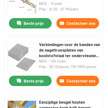
standaardontwerp
MOQ：10 paar
Prijs：$1.50 - $1.99/pairs
Over ons
Beste prijs
Contacteer ons
Fabrieksreis
Kwaliteitscontrole
Verbindingen voor de banden van
de nageltrussplaten van
koolstofstaal ter ondersteuning
Contacteer ons
van vaste bouwbehoeften
MOQ：100 stuks
Prijs：$0.10/pieces 100-9999 pieces
Vraag een offerte aan
Beste prijs
Contacteer ons
Metalen onderdelen
Eenzijdige beugel houten
Home opslag organisator
connector hoek balk hanger