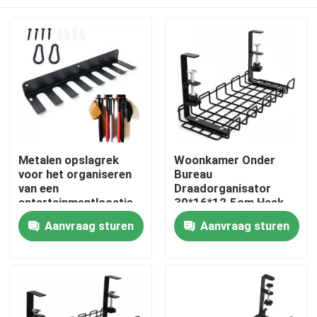
Metalen opslagrek
Woonkamer Onder
voor het organiseren
Bureau
van een
Draadorganisator
entertainmentlocatie
39*16*12.5cm Haak
Type Schap Flexibel
Thuis
Aanvraag sturen
Aanvraag sturen
Producten
Videos