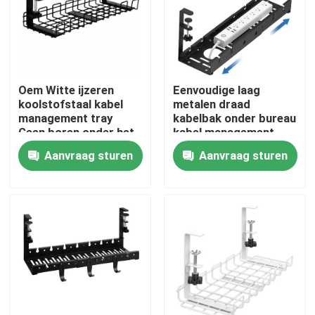
Over ons
Fabrieksreis
Oem Witte ijzeren
Eenvoudige laag
koolstofstaal kabel
metalen draad
management tray
kabelbak onder bureau
Kwaliteitscontrole
Geen boren onder het
kabel management
bureau
voor kantoor en huis
Aanvraag sturen
Aanvraag sturen
Contacteer ons
Vraag een offerte aan
Metalen onderdelen
Home opslag organisator