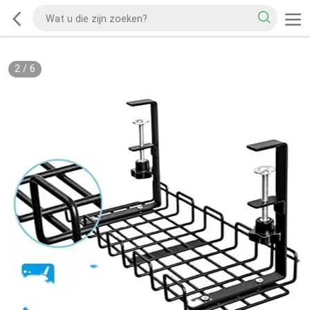
2
/
6