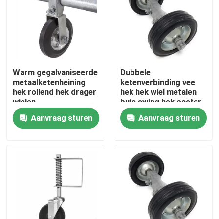
Over ons
Fabrieksreis
Warm gegalvaniseerde
Dubbele
metaalketenheining
ketenverbinding vee
Kwaliteitscontrole
hek rollend hek drager
hek hek wiel metalen
wielen
buis swing hek caster
6 "
Aanvraag sturen
Aanvraag sturen
Contacteer ons
Vraag een offerte aan
Metalen onderdelen
Home opslag organisator