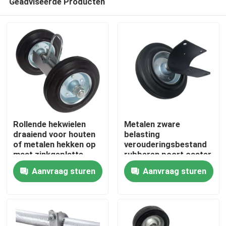
Geadviseerde Producten
Rollende hekwielen
Metalen zware
draaiend voor houten
belasting
of metalen hekken op
verouderingsbestand
maat zinkgeplatte
rubberen poort caster
Thuis
met zinkgeplatte
Aanvraag sturen
Aanvraag sturen
constructie
Producten
Videos