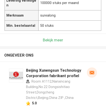
Levering vermoge
100000 stuks per maand
n
Merknaam
surealong
Min. bestelaantal
50 stuks
Bekijk meer
ONGEVEER ONS
Beijing Xunengsun Technology
Corporation fabrikant profiel
Room A1112,Nanxincang
Building,No.22 Dongsishitiao
Street,Dongcheng
District,Beijing,China ZIP ,China
5.0