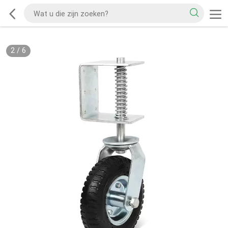
2
/
6