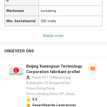
n
Merknaam
surealong
Min. bestelaantal
200 stuks
Bekijk meer
ONGEVEER ONS
Beijing Xunengsun Technology
Corporation fabrikant profiel
Room A1112,Nanxincang
Building,No.22 Dongsishitiao
Street,Dongcheng
District,Beijing,China ZIP ,China
5.0
Geverifieerde Leverancier