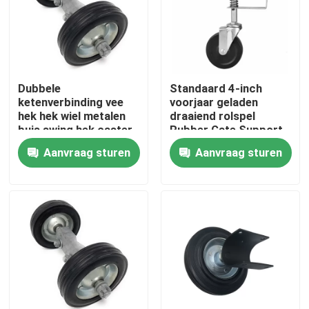
Over ons
Fabrieksreis
Dubbele
Standaard 4-inch
ketenverbinding vee
voorjaar geladen
hek hek wiel metalen
draaiend rolspel
Kwaliteitscontrole
buis swing hek caster
Rubber Gate Support
6 "
Wheels voor efficiëntie
Aanvraag sturen
Aanvraag sturen
Contacteer ons
Vraag een offerte aan
Metalen onderdelen
Home opslag organisator