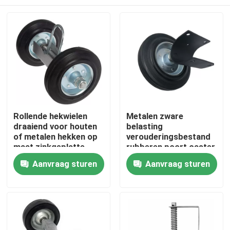
Rollende hekwielen
Metalen zware
draaiend voor houten
belasting
of metalen hekken op
verouderingsbestand
maat zinkgeplatte
rubberen poort caster
met zinkgeplatte
Thuis
Aanvraag sturen
Aanvraag sturen
constructie
Producten
Videos