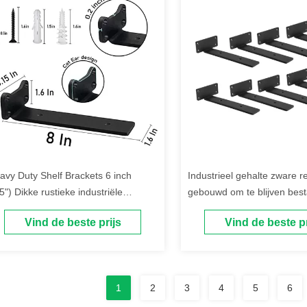
avy Duty Shelf Brackets 6 inch
Industrieel gehalte zware 
5") Dikke rustieke industriële
gebouwd om te blijven best
ankbeugels
moeilijke omgevingen
Vind de beste prijs
Vind de beste pr
1
2
3
4
5
6