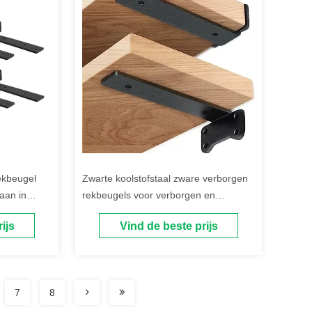
rekbeugel
Zwarte koolstofstaal zware verborgen
aan in
rekbeugels voor verborgen en
duurzame ondersteuning
ijs
Vind de beste prijs
7
8