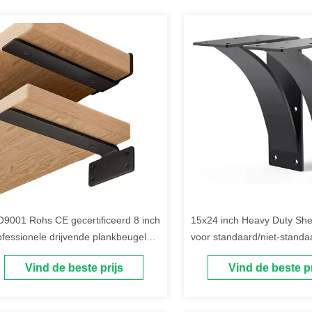
O9001 Rohs CE gecertificeerd 8 inch
15x24 inch Heavy Duty Shel
ofessionele drijvende plankbeugel
voor standaard/niet-standa
erk en stevig
werkblad
Vind de beste prijs
Vind de beste pr