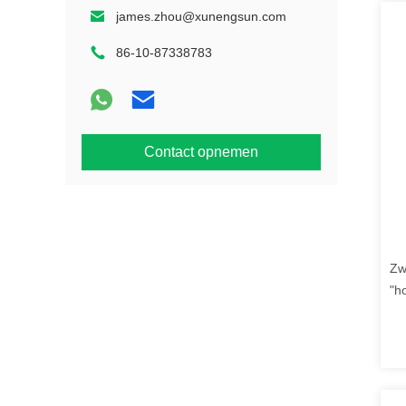
james.zhou@xunengsun.com
86-10-87338783
Contact opnemen
Zw
"h
pl