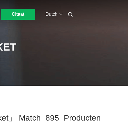
Citaat
Dutch
KET
cket」 Match 895 Producten